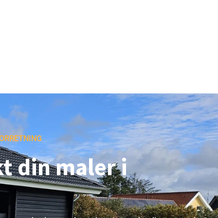
ORRETNING
t din maler i