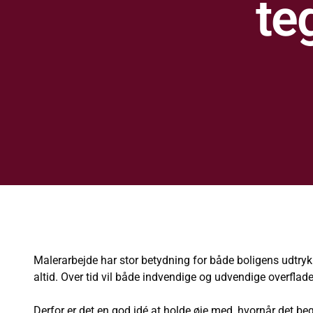
te
Malerarbejde har stor betydning for både boligens udtryk o
altid. Over tid vil både indvendige og udvendige overflade
Derfor er det en god idé at holde øje med, hvornår det begy