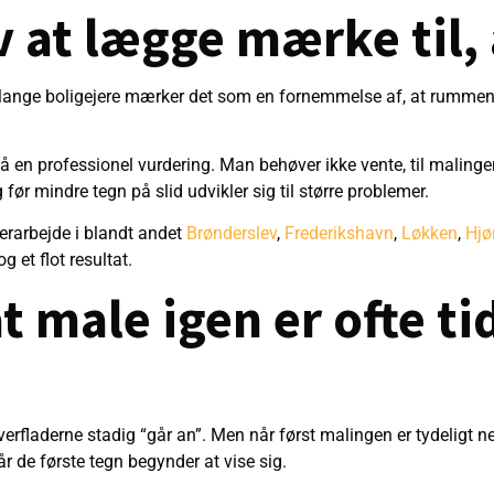
v at lægge mærke til,
. Mange boligejere mærker det som en fornemmelse af, at rummen
 få en professionel vurdering. Man behøver ikke vente, til maling
før mindre tegn på slid udvikler sig til større problemer.
rarbejde i blandt andet
Brønderslev
,
Frederikshavn
,
Løkken
,
Hjø
 et flot resultat.
t male igen er ofte t
erfladerne stadig “går an”. Men når først malingen er tydeligt n
når de første tegn begynder at vise sig.