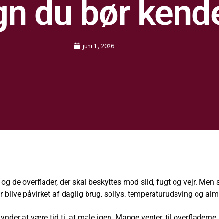
gn du bør kend
juni 1, 2026
g de overflader, der skal beskyttes mod slid, fugt og vejr. Men se
r blive påvirket af daglig brug, sollys, temperaturudsving og almi
nder at være tid til at male igen. Mange venter, til overfladerne 