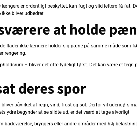
 længere er ordentligt beskyttet, kan fugt og slid lettere få fat
 ikke bliver udbedret.
 sværere at holde pæ
de flader ikke længere holder sig pæne på samme måde som før
ter rengøring.
oldsrum – bliver det ofte tydeligt først. Det kan være et tegn p
 sat deres spor
n bliver påvirket af regn, vind, frost og sol. Derfor vil udendør
s ydre begynder at se slidte ud, er det værd at tage alvorligt.
som badeværelse, bryggers eller andre områder med høj belastni