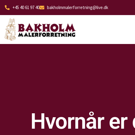
+45 40 61 97 40
bakholmmalerforretning@live.dk
Hvornår er d