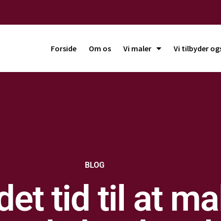
Forside
Om os
Vi maler
Vi tilbyder og
BLOG
et tid til at ma