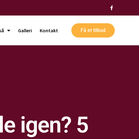
så
Galleri
Kontakt
Få et tilbud
le igen? 5