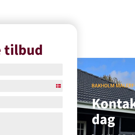
 tilbud
BAKHOLM MALERF
Denmark
+45
Kontak
dag