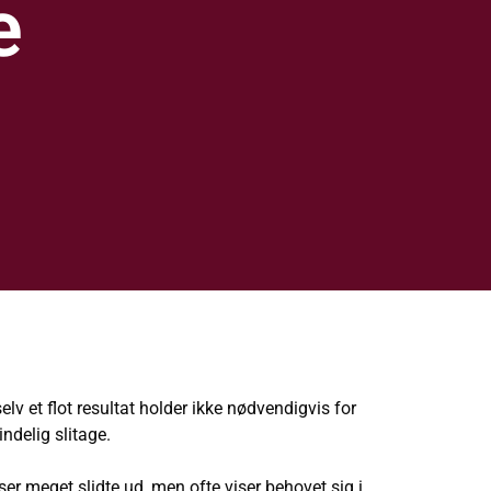
e
lv et flot resultat holder ikke nødvendigvis for
ndelig slitage.
ser meget slidte ud, men ofte viser behovet sig i