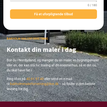
0 / 180
Få et uforpligtende tilbud
BAKHOLM MALERFORRETNING
Kontakt din maler i dag
Bor du i Nordjylland, og mangler du en maler, en bygningsmaler
eller en, der kan stå for maling af dit sommerhus, så er det os,
du skal have fat i.
Ring til os på
40 61 97 40
eller send en e-mail
til
bakholmmalerforretning@live.dk
– så finder vi den bedste
løsning for dig.​​