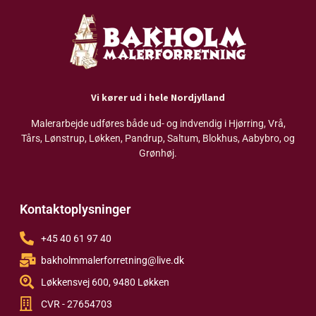
Vi kører ud i hele Nordjylland
Malerarbejde udføres både ud- og indvendig i Hjørring, Vrå,
Tårs, Lønstrup, Løkken, Pandrup, Saltum, Blokhus, Aabybro, og
Grønhøj.
Kontaktoplysninger
+45 40 61 97 40
bakholmmalerforretning@live.dk
Løkkensvej 600, 9480 Løkken
CVR - 27654703