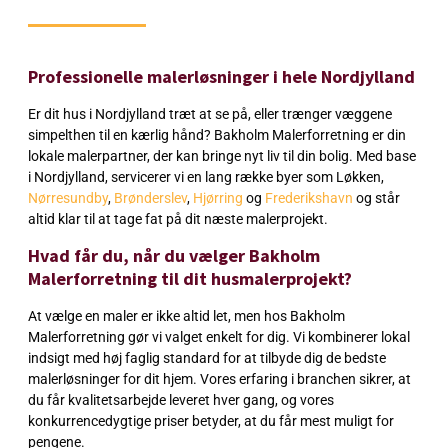
Professionelle malerløsninger i hele Nordjylland
Er dit hus i Nordjylland træt at se på, eller trænger væggene
simpelthen til en kærlig hånd? Bakholm Malerforretning er din
lokale malerpartner, der kan bringe nyt liv til din bolig. Med base
i Nordjylland, servicerer vi en lang række byer som Løkken,
Nørresundby
,
Brønderslev
,
Hjørring
og
Frederikshavn
og står
altid klar til at tage fat på dit næste malerprojekt.
Hvad får du, når du vælger Bakholm
Malerforretning til dit husmalerprojekt?
At vælge en maler er ikke altid let, men hos Bakholm
Malerforretning gør vi valget enkelt for dig. Vi kombinerer lokal
indsigt med høj faglig standard for at tilbyde dig de bedste
malerløsninger for dit hjem. Vores erfaring i branchen sikrer, at
du får kvalitetsarbejde leveret hver gang, og vores
konkurrencedygtige priser betyder, at du får mest muligt for
pengene.