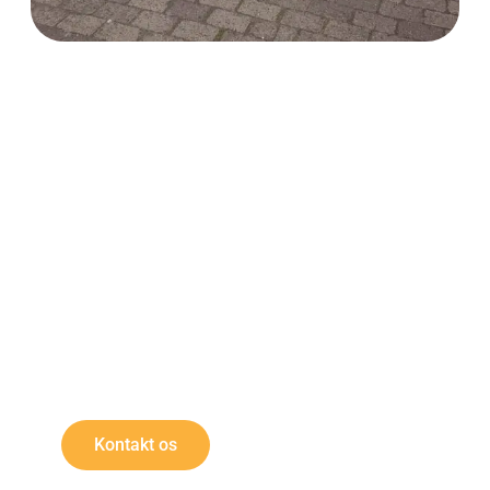
Tag kontakten
Vi kan altid give et konkurrencedygtigt tilbud på dine
maleropgaver, med kvalitet i højsæde og førsteklasses
materialer.
Kontakt os